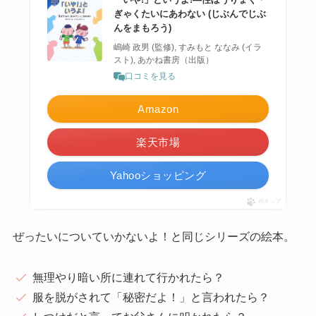
ぎゃくたいにあわない (じぶんでじぶ
んをまもろう)
嶋崎 政男 (監修), すみもと ななみ (イラ
スト), あかね書房（出版）
口コミを見る
Amazon
楽天市場
Yahooショッピング
ポチップ
ぜったいについていかないよ！と同じシリーズの絵本。
無理やり暗い所に連れて行かれたら？
服を脱がされて「秘密だよ！­­」と言われたら？