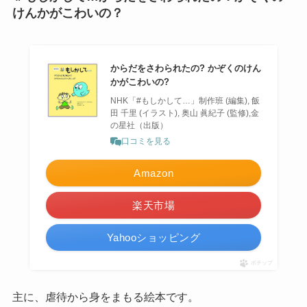
けんかがこわいの？
からだをさわられたの? かぞくのけん
かがこわいの?
NHK「#もしかして…」制作班 (編集), 飯
田 千里 (イラスト), 奥山 眞紀子 (監修),金
の星社（出版）
口コミを見る
Amazon
楽天市場
Yahooショッピング
ポチップ
主に、虐待から身をまもる絵本です。